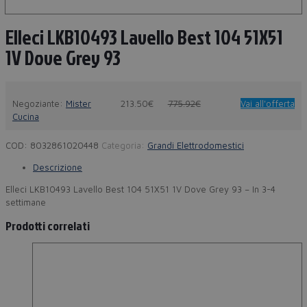
Elleci LKB10493 Lavello Best 104 51X51
1V Dove Grey 93
Negoziante:
Mister
213.50€
775.92€
Vai all'offerta
Cucina
COD:
8032861020448
Categoria:
Grandi Elettrodomestici
Descrizione
Elleci LKB10493 Lavello Best 104 51X51 1V Dove Grey 93 – In 3-4
settimane
Prodotti correlati