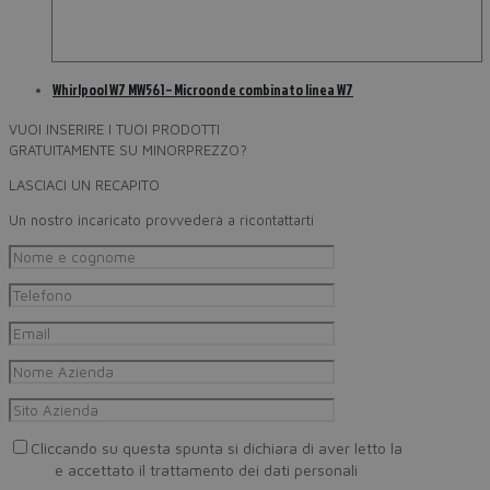
Whirlpool W7 MW561 – Microonde combinato linea W7
VUOI INSERIRE I TUOI PRODOTTI
GRATUITAMENTE SU MINORPREZZO?
LASCIACI UN RECAPITO
Un nostro incaricato provvederà a ricontattarti
Cliccando su questa spunta si dichiara di aver letto la
Privacy
Policy
e accettato il trattamento dei dati personali