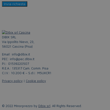
DIBIX SRL
Via Ippolito Nievo, 23,
56021 Cascina (Pisa)
Email: info@dibix.it
PEC: info@pec.dibix.it
P.I.: 01539220507
R.E.A.: 135317 Cam. Comm. Pisa
C.I.V.: 10.200 € – S.d.I.: M5UXCR1
Privacy policy
|
Cookie policy
© 2022 Minorprezzo by
Dibix srl
. All Rights Reserved.