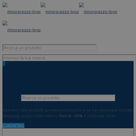
0
Inserisci i tuoi prodotti su minorprezzo.info e se hai campagne Google
shopping scopri come ridurre
fino al -20%
il costo per click!
CONTATTACI