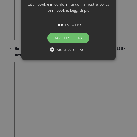
tutti i cookie in conformità con la nostra policy
per i cookie.
Leggi di più
RIFIUTA TUTTO
ACCETTA TUTTO
Hotpoint Ariston MD 664 IX HA – Microonde + grill – 31 lt – display LCD –
MOSTRA DETTAGLI
apertura porta a ribalta – inox – F100196