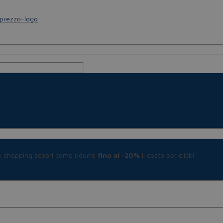
le shopping scopri come ridurre
fino al -20%
il costo per click!