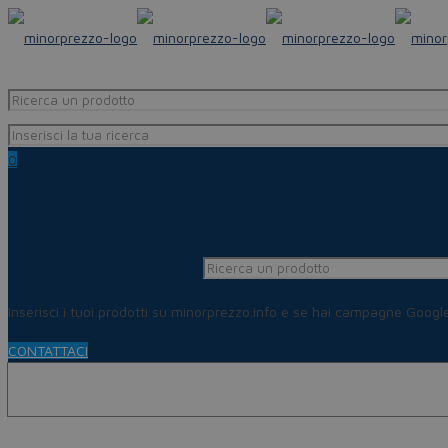
0
Inserisci i tuoi prodotti su minorprezzo.info e se hai campagne Goog
CONTATTACI