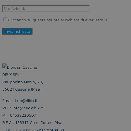
Cliccando su questa spunta si dichiara di aver letto la
Privacy Pol
DIBIX SRL
Via Ippolito Nievo, 23,
56021 Cascina (Pisa)
Email: info@dibix.it
PEC: info@pec.dibix.it
P.I.: 01539220507
R.E.A.: 135317 Cam. Comm. Pisa
C.I.V.: 10.200 € – S.d.I.: M5UXCR1