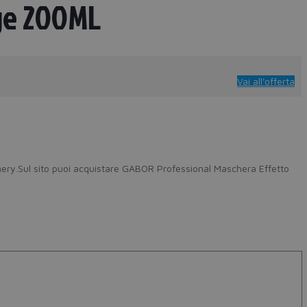
age 200ML
Vai all'offerta
mery.Sul sito puoi acquistare GABOR Professional Maschera Effetto