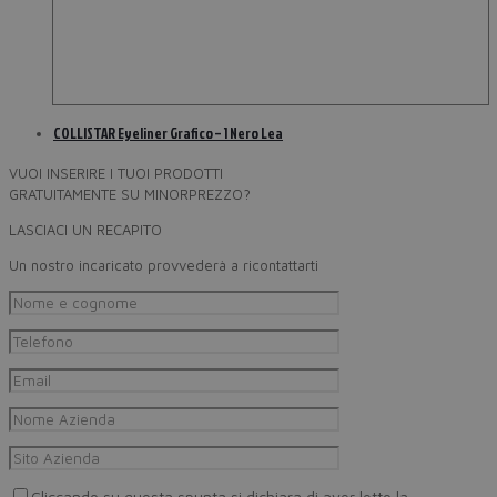
COLLISTAR Eyeliner Grafico – 1 Nero Lea
VUOI INSERIRE I TUOI PRODOTTI
GRATUITAMENTE SU MINORPREZZO?
LASCIACI UN RECAPITO
Un nostro incaricato provvederà a ricontattarti
Cliccando su questa spunta si dichiara di aver letto la
Privacy