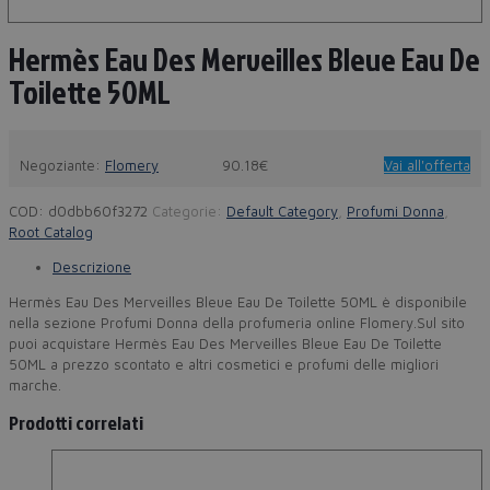
Hermès Eau Des Merveilles Bleue Eau De
Toilette 50ML
Negoziante:
Flomery
90.18€
Vai all'offerta
COD:
d0dbb60f3272
Categorie:
Default Category
,
Profumi Donna
,
Root Catalog
Descrizione
Hermès Eau Des Merveilles Bleue Eau De Toilette 50ML è disponibile
nella sezione Profumi Donna della profumeria online Flomery.Sul sito
puoi acquistare Hermès Eau Des Merveilles Bleue Eau De Toilette
50ML a prezzo scontato e altri cosmetici e profumi delle migliori
marche.
Prodotti correlati