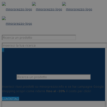
0
Inserisci i tuoi prodotti su minorprezzo.info e se hai campagne Google
shopping scopri come ridurre
fino al -20%
il costo per click!
CONTATTACI