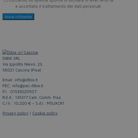
Policy
e accettato il trattamento dei dati personali
DIBIX SRL
Via Ippolito Nievo, 23,
56021 Cascina (Pisa)
Email: info@dibix.it
PEC: info@pec.dibix.it
P.I.: 01539220507
R.E.A.: 135317 Cam. Comm. Pisa
C.I.V.: 10.200 € – S.d.I.: M5UXCR1
Privacy policy
|
Cookie policy