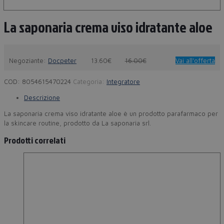
La saponaria crema viso idratante aloe
Negoziante:
Docpeter
13.60€
16.00€
Vai all'offerta
COD:
8054615470224
Categoria:
Integratore
Descrizione
La saponaria crema viso idratante aloe è un prodotto parafarmaco per
la skincare routine, prodotto da La saponaria srl.
Prodotti correlati