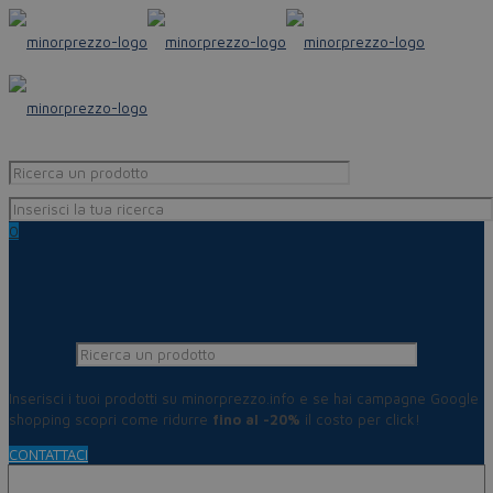
0
Inserisci i tuoi prodotti su minorprezzo.info e se hai campagne Google
shopping scopri come ridurre
fino al -20%
il costo per click!
CONTATTACI