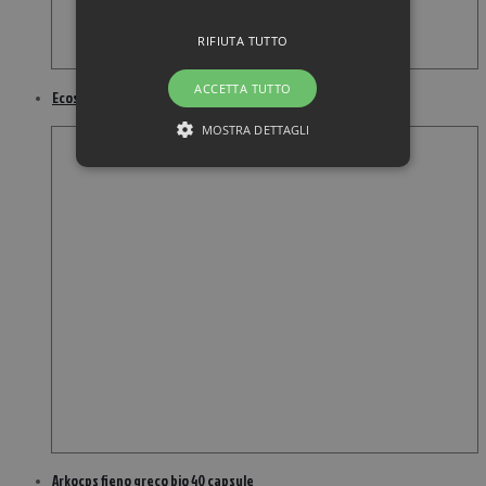
RIFIUTA TUTTO
ACCETTA TUTTO
Ecosol artro vitale 60 compresse
MOSTRA DETTAGLI
Arkocps fieno greco bio 40 capsule