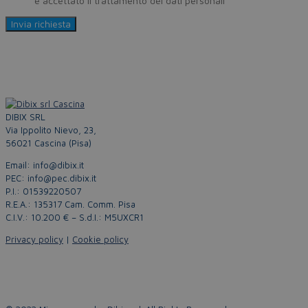
Policy
e accettato il trattamento dei dati personali
DIBIX SRL
Via Ippolito Nievo, 23,
56021 Cascina (Pisa)
Email: info@dibix.it
PEC: info@pec.dibix.it
P.I.: 01539220507
R.E.A.: 135317 Cam. Comm. Pisa
C.I.V.: 10.200 € – S.d.I.: M5UXCR1
Privacy policy
|
Cookie policy