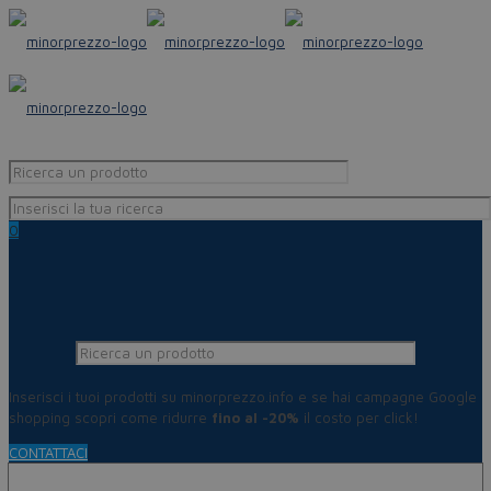
0
Inserisci i tuoi prodotti su minorprezzo.info e se hai campagne Google
shopping scopri come ridurre
fino al -20%
il costo per click!
CONTATTACI