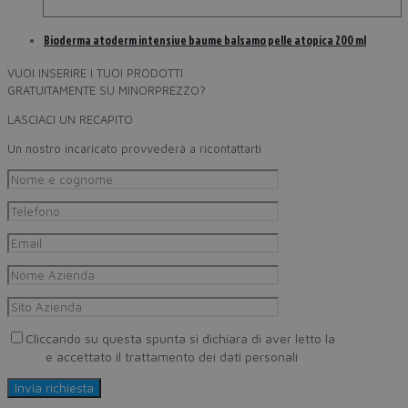
Bioderma atoderm intensive baume balsamo pelle atopica 200 ml
VUOI INSERIRE I TUOI PRODOTTI
GRATUITAMENTE SU MINORPREZZO?
LASCIACI UN RECAPITO
Un nostro incaricato provvederà a ricontattarti
Cliccando su questa spunta si dichiara di aver letto la
Privacy
Policy
e accettato il trattamento dei dati personali