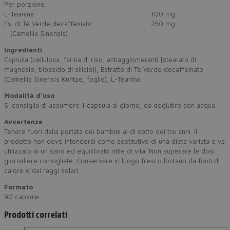
Per porzione
L-Teanina
100 mg
Es. di Tè Verde decaffeinato
250 mg
(Camellia Sinensis)
Ingredienti
Capsula (cellulosa, farina di riso, antiagglomeranti [stearato di
magnesio, biossido di silicio]), Estratto di Tè Verde decaffeinato
(Camellia Sinensis Kuntze, foglie), L-Teanina
Modalità d’uso
Si consiglia di assumere 1 capsula al giorno, da deglutire con acqua
Avvertenze
Tenere fuori dalla portata dei bambini al di sotto dei tre anni. Il
prodotto non deve intendersi come sostitutivo di una dieta variata e va
utilizzato in un sano ed equilibrato stile di vita. Non superare le dosi
giornaliere consigliate. Conservare in luogo fresco lontano da fonti di
calore e dai raggi solari.
Formato
90 capsule.
Prodotti correlati