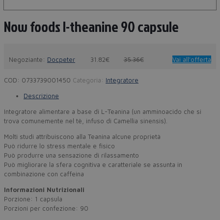
Now foods l-theanine 90 capsule
Negoziante:
Docpeter
31.82€
35.36€
Vai all'offerta
COD:
0733739001450
Categoria:
Integratore
Descrizione
Integratore alimentare a base di L-Teanina (un amminoacido che si
trova comunemente nel tè, infuso di Camellia sinensis).
Molti studi attribuiscono alla Teanina alcune proprietà
Può ridurre lo stress mentale e fisico
Può produrre una sensazione di rilassamento
Può migliorare la sfera cognitiva e caratteriale se assunta in
combinazione con caffeina
Informazioni Nutrizionali
Porzione: 1 capsula
Porzioni per confezione: 90