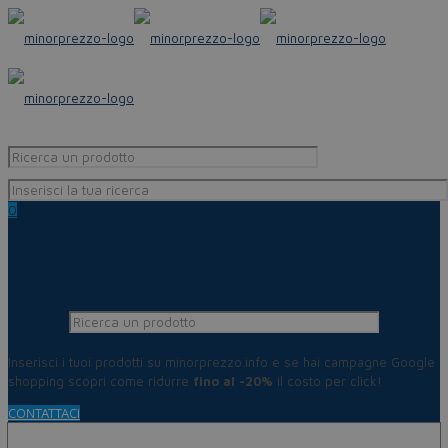
0
Inserisci i tuoi prodotti su minorprezzo.info e se hai campagne Google
shopping scopri come ridurre
fino al -20%
il costo per click!
CONTATTACI