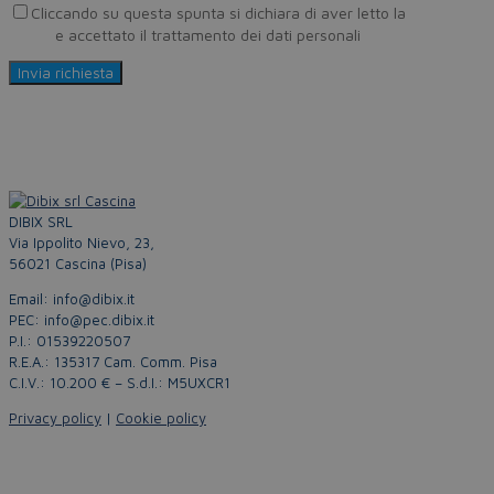
Cliccando su questa spunta si dichiara di aver letto la
Privacy
Policy
e accettato il trattamento dei dati personali
DIBIX SRL
Via Ippolito Nievo, 23,
56021 Cascina (Pisa)
Email: info@dibix.it
PEC: info@pec.dibix.it
P.I.: 01539220507
R.E.A.: 135317 Cam. Comm. Pisa
C.I.V.: 10.200 € – S.d.I.: M5UXCR1
Privacy policy
|
Cookie policy