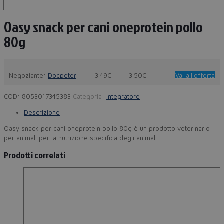
Oasy snack per cani oneprotein pollo
80g
Negoziante:
Docpeter
3.49€
3.50€
Vai all'offerta
COD:
8053017345383
Categoria:
Integratore
Descrizione
Oasy snack per cani oneprotein pollo 80g è un prodotto veterinario
per animali per la nutrizione specifica degli animali.
Prodotti correlati