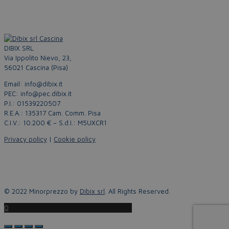
DIBIX SRL
Via Ippolito Nievo, 23,
56021 Cascina (Pisa)
Email: info@dibix.it
PEC: info@pec.dibix.it
P.I.: 01539220507
R.E.A.: 135317 Cam. Comm. Pisa
C.I.V.: 10.200 € – S.d.I.: M5UXCR1
Privacy policy
|
Cookie policy
© 2022 Minorprezzo by
Dibix srl
. All Rights Reserved.
0