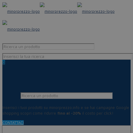
0
Inserisci i tuoi prodotti su minorprezzo.info e se hai campagne Google
shopping scopri come ridurre
fino al -20%
il costo per click!
CONTATTACI