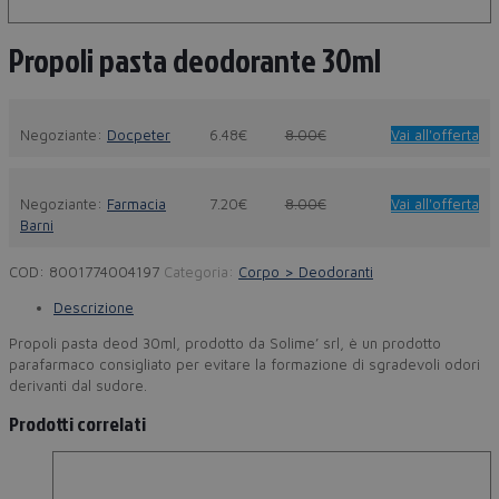
Propoli pasta deodorante 30ml
Negoziante:
Docpeter
6.48€
8.00€
Vai all'offerta
Negoziante:
Farmacia
7.20€
8.00€
Vai all'offerta
Barni
COD:
8001774004197
Categoria:
Corpo > Deodoranti
Descrizione
Propoli pasta deod 30ml, prodotto da Solime’ srl, è un prodotto
parafarmaco consigliato per evitare la formazione di sgradevoli odori
derivanti dal sudore.
Prodotti correlati