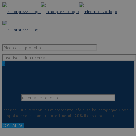
0
Inserisci i tuoi prodotti su minorprezzo.info e se hai campagne Google
shopping scopri come ridurre
fino al -20%
il costo per click!
CONTATTACI