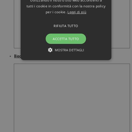
Utilizzando il nostro sito web acconsenti a
tutti i cookie in conformità con la nostra policy
per i cookie.
Leggi di più
RIFIUTA TUTTO
ACCETTA TUTTO
MOSTRA DETTAGLI
Bioclin deo active vapo deodorante senza profumo 100 ml