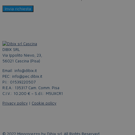
DIBIX SRL
Via Ippolito Nievo, 23,
56021 Cascina (Pisa)
Email: info@dibix.it
PEC: info@pec.dibix.it
P.I.: 01539220507
R.E.A.: 135317 Cam. Comm. Pisa
C.I.V.: 10.200 € – S.d.I.: M5UXCR1
Privacy policy
|
Cookie policy
© 2022 Minorprezzo by
Dibix srl
. All Rights Reserved.