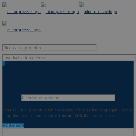
0
Inserisci i tuoi prodotti su minorprezzo.info e se hai campagne Google
shopping scopri come ridurre
fino al -20%
il costo per click!
CONTATTACI