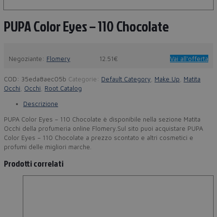
PUPA Color Eyes – 110 Chocolate
Negoziante:
Flomery
12.51€
Vai all'offerta
COD:
35eda8aec05b
Categorie:
Default Category
,
Make Up
,
Matita
Occhi
,
Occhi
,
Root Catalog
Descrizione
PUPA Color Eyes – 110 Chocolate è disponibile nella sezione Matita
Occhi della profumeria online Flomery.Sul sito puoi acquistare PUPA
Color Eyes – 110 Chocolate a prezzo scontato e altri cosmetici e
profumi delle migliori marche.
Prodotti correlati