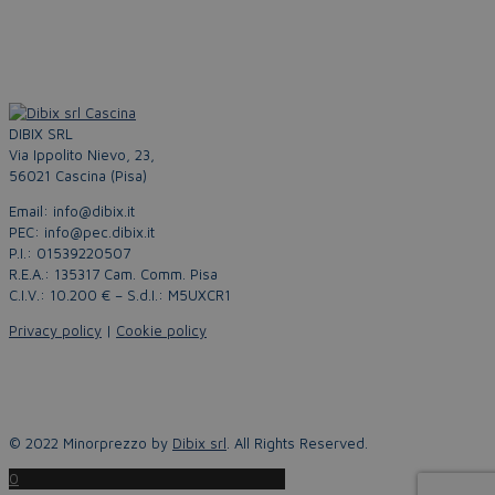
DIBIX SRL
Via Ippolito Nievo, 23,
56021 Cascina (Pisa)
Email: info@dibix.it
PEC: info@pec.dibix.it
P.I.: 01539220507
R.E.A.: 135317 Cam. Comm. Pisa
C.I.V.: 10.200 € – S.d.I.: M5UXCR1
Privacy policy
|
Cookie policy
© 2022 Minorprezzo by
Dibix srl
. All Rights Reserved.
0