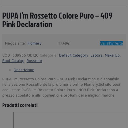
PUPA I’m Rossetto Colore Puro – 409
Pink Declaration
Negoziante:
Flomery
17.49€
Vai all'offerta
COD:
cd996673b120
Categorie:
Default Category
,
Labbra
,
Make Up
,
Root Catalog
,
Rossetto
Descrizione
PUPA I’m Rossetto Colore Puro – 409 Pink Declaration è disponibile
nella sezione Rossetto della profumeria online Flomery.Sul sito puoi
acquistare PUPA I’m Rossetto Colore Puro – 409 Pink Declaration a
prezzo scontato e altri cosmetici e profumi delle migliori marche.
Prodotti correlati