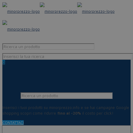
0
Inserisci i tuoi prodotti su minorprezzo.info e se hai campagne Google
shopping scopri come ridurre
fino al -20%
il costo per click!
CONTATTACI