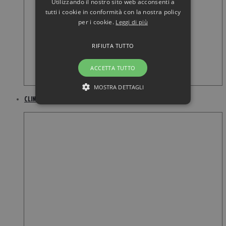
Utilizzando il nostro sito web acconsenti a
tutti i cookie in conformità con la nostra policy
per i cookie.
Leggi di più
RIFIUTA TUTTO
ACCETTA TUTTO
MOSTRA DETTAGLI
CLINIQUE Quickliner For Eyes Intense 07 Intense Ivy