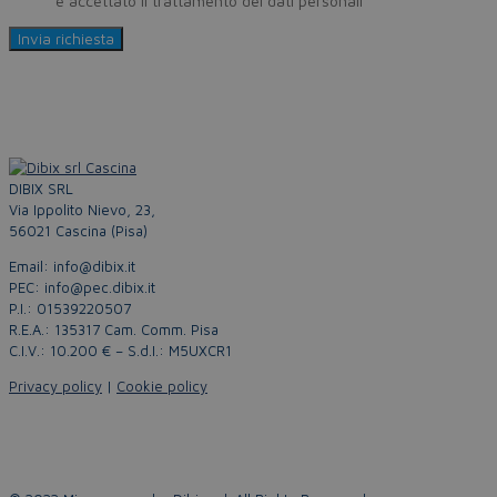
Policy
e accettato il trattamento dei dati personali
DIBIX SRL
Via Ippolito Nievo, 23,
56021 Cascina (Pisa)
Email: info@dibix.it
PEC: info@pec.dibix.it
P.I.: 01539220507
R.E.A.: 135317 Cam. Comm. Pisa
C.I.V.: 10.200 € – S.d.I.: M5UXCR1
Privacy policy
|
Cookie policy