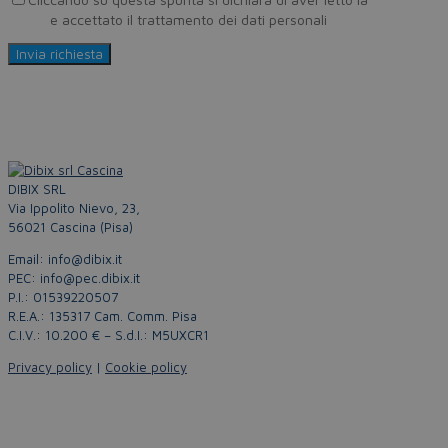
Policy
e accettato il trattamento dei dati personali
DIBIX SRL
Via Ippolito Nievo, 23,
56021 Cascina (Pisa)
Email: info@dibix.it
PEC: info@pec.dibix.it
P.I.: 01539220507
R.E.A.: 135317 Cam. Comm. Pisa
C.I.V.: 10.200 € – S.d.I.: M5UXCR1
Privacy policy
|
Cookie policy