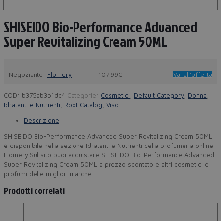
SHISEIDO Bio-Performance Advanced
Super Revitalizing Cream 50ML
Negoziante:
Flomery
107.99€
Vai all'offerta
COD:
b375ab3b1dc4
Categorie:
Cosmetici
,
Default Category
,
Donna
,
Idratanti e Nutrienti
,
Root Catalog
,
Viso
Descrizione
SHISEIDO Bio-Performance Advanced Super Revitalizing Cream 50ML
è disponibile nella sezione Idratanti e Nutrienti della profumeria online
Flomery.Sul sito puoi acquistare SHISEIDO Bio-Performance Advanced
Super Revitalizing Cream 50ML a prezzo scontato e altri cosmetici e
profumi delle migliori marche.
Prodotti correlati