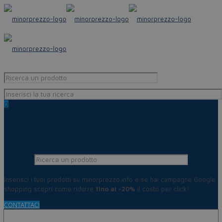
0
Inserisci i tuoi prodotti su minorprezzo.info e se hai campagne Google
shopping scopri come ridurre
fino al -20%
il costo per click!
CONTATTACI