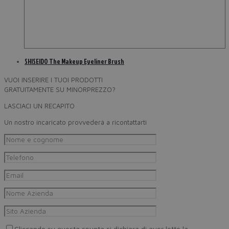
SHISEIDO The Makeup Eyeliner Brush
VUOI INSERIRE I TUOI PRODOTTI
GRATUITAMENTE SU MINORPREZZO?
LASCIACI UN RECAPITO
Un nostro incaricato provvederà a ricontattarti
Cliccando su questa spunta si dichiara di aver letto la
Privacy