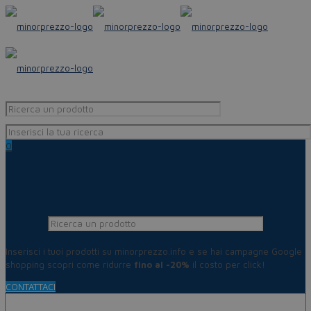
0
Inserisci i tuoi prodotti su minorprezzo.info e se hai campagne Google
shopping scopri come ridurre
fino al -20%
il costo per click!
CONTATTACI