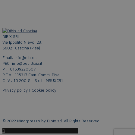
DIBIX SRL
Via Ippolito Nievo, 23,
56021 Cascina (Pisa)
Email: info@dibix.it
PEC: info@pec.dibix.it
P.I.: 01539220507
R.E.A.: 135317 Cam. Comm. Pisa
C.I.V.: 10.200 € – S.d.I.: M5UXCR1
Privacy policy
|
Cookie policy
© 2022 Minorprezzo by
Dibix srl
. All Rights Reserved.
0