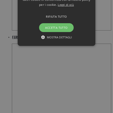
per i cookie.
Leggi di più
RIFIUTA TUTTO
ACCETTA TUTTO
FERRARI Ferrari Scuderia Black Aftershave Lotion 75ML
MOSTRA DETTAGLI