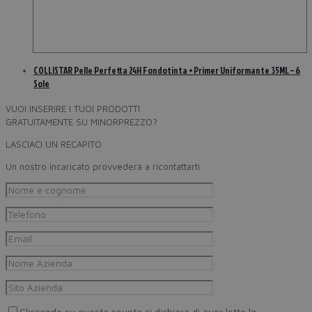
COLLISTAR Pelle Perfetta 24H Fondotinta + Primer Uniformante 35ML – 6
Sole
VUOI INSERIRE I TUOI PRODOTTI
GRATUITAMENTE SU MINORPREZZO?
LASCIACI UN RECAPITO
Un nostro incaricato provvederà a ricontattarti
Cliccando su questa spunta si dichiara di aver letto la
Privacy