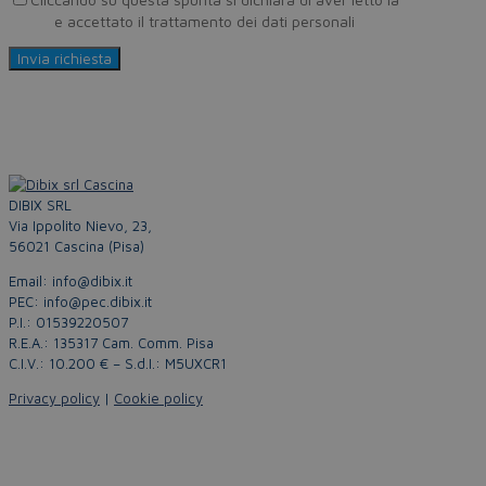
Policy
e accettato il trattamento dei dati personali
DIBIX SRL
Via Ippolito Nievo, 23,
56021 Cascina (Pisa)
Email: info@dibix.it
PEC: info@pec.dibix.it
P.I.: 01539220507
R.E.A.: 135317 Cam. Comm. Pisa
C.I.V.: 10.200 € – S.d.I.: M5UXCR1
Privacy policy
|
Cookie policy