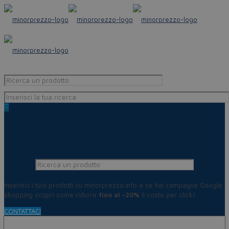
0
Inserisci i tuoi prodotti su minorprezzo.info e se hai campagne Google
shopping scopri come ridurre
fino al -20%
il costo per click!
CONTATTACI