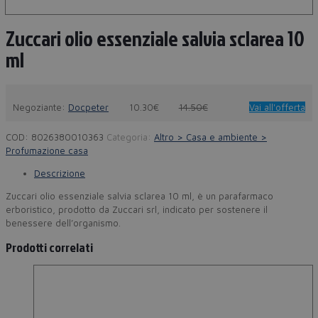
Zuccari olio essenziale salvia sclarea 10
ml
Negoziante:
Docpeter
10.30€
14.50€
Vai all'offerta
COD:
8026380010363
Categoria:
Altro > Casa e ambiente >
Profumazione casa
Descrizione
Zuccari olio essenziale salvia sclarea 10 ml, è un parafarmaco
erboristico, prodotto da Zuccari srl, indicato per sostenere il
benessere dell’organismo.
Prodotti correlati