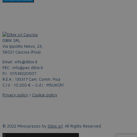
DIBIX SRL
Via Ippolito Nievo, 23,
56021 Cascina (Pisa)
Email: info@dibix.it
PEC: info@pec.dibix.it
P.I.: 01539220507
R.E.A.: 135317 Cam. Comm. Pisa
C.I.V.: 10.200 € – S.d.I.: M5UXCR1
Privacy policy
|
Cookie policy
© 2022 Minorprezzo by
Dibix srl
. All Rights Reserved.
0