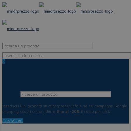
0
Inserisci i tuoi prodotti su minorprezzo.info e se hai campagne Google
shopping scopri come ridurre
fino al -20%
il costo per click!
CONTATTACI