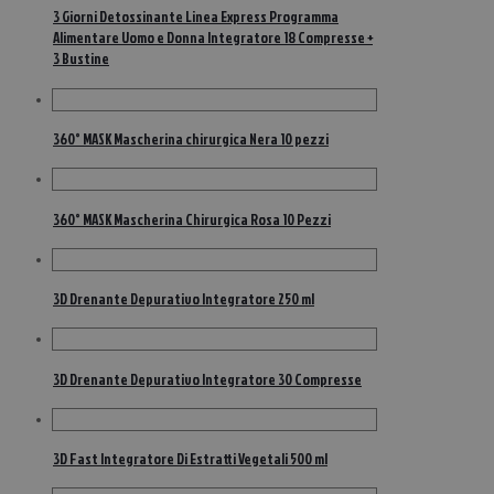
3 Giorni Detossinante Linea Express Programma
Alimentare Uomo e Donna Integratore 18 Compresse +
3 Bustine
360° MASK Mascherina chirurgica Nera 10 pezzi
360° MASK Mascherina Chirurgica Rosa 10 Pezzi
3D Drenante Depurativo Integratore 250 ml
3D Drenante Depurativo Integratore 30 Compresse
3D Fast Integratore Di Estratti Vegetali 500 ml