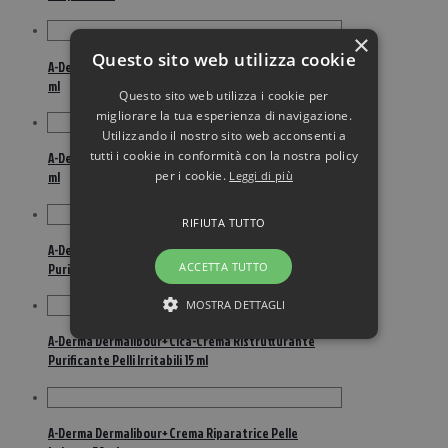
×
Questo sito web utilizza cookie
A-Derma Dermalibour+ Barriera Crema Protettiva 100
ml
Questo sito web utilizza i cookie per
migliorare la tua esperienza di navigazione.
Utilizzando il nostro sito web acconsenti a
tutti i cookie in conformità con la nostra policy
A-Derma Dermalibour+ Barriera Crema Protettiva 50
per i cookie.
Leggi di più
ml
RIFIUTA TUTTO
A-Derma Dermalibour+ Cica-Crema Ristrutturante
ACCETTA TUTTO
Purificante Pelle Irritabile 100 ml
MOSTRA DETTAGLI
A-Derma Dermalibour+ Cica-Crema Ristrutturante
Purificante Pelli Irritabili 15 ml
A-Derma Dermalibour+ Crema Riparatrice Pelle