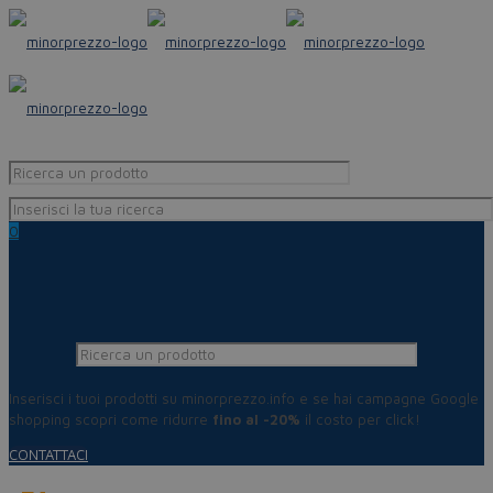
0
Inserisci i tuoi prodotti su minorprezzo.info e se hai campagne Google
shopping scopri come ridurre
fino al -20%
il costo per click!
CONTATTACI