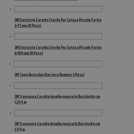
3M Steristrip Cerotto Sterile Per Sutura Piccole Ferite
3×75 mm 10 Pezzi
3M Steristrip Cerotto Sterile Per Sutura Piccole Ferite
6×100 mm 10 Pezzi
3M Tappi Auricolari Barriera Rumore 4 Pezzi
3M Transpore Cerotto Ipoallergenico In Rocchetto cm
1,25×5 m
3M Transpore Cerotto Ipoallergenico In Rocchetto cm
2,5×5 m