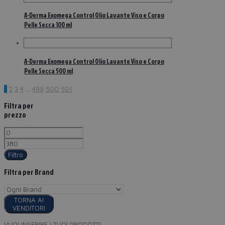
A-Derma Exomega Control Olio Lavante Viso e Corpo
Pelle Secca 100 ml
A-Derma Exomega Control Olio Lavante Viso e Corpo
Pelle Secca 500 ml
1
2
3
4
…
499
500
501
Filtra per
prezzo
Filtro
Filtra per Brand
TORNA AI
VENDITORI
VUOI INSERIRE I TUOI PRODOTTI