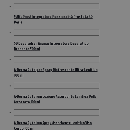
5 AlfaProst Integratore Funzionalità Prostata 30
Perle
5D Depuradren Ananas Integratore Depurativo
Drenante 500 ml
A-Derma Cutalgan Spray Rinfrescante Ultra-Lenitivo
100 ml
A-Derma Cytelium Lozione Assorbente Lenitiva Pelle
Arrossata 100 ml
A-Derma Cytelium Spray Assorbente Lenitivo Viso
Corpo 100 ml