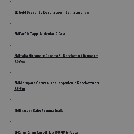
3D Gold Drenante Depurativo Integratore 15 ml
3M EarFit Tappi Auricolari 2 Paia
3M Italia Micropore Cerotto Su Rocchetto Silicone cm
2,5x5m
3M Micropore Cerotto Ipoallergenico In Rocchetto cm
2,5×5 m
3M Nexcare Baby Spugna Gialla
3M Steri-Strip Cerotti 12 x 100 MM 6 Pezzi