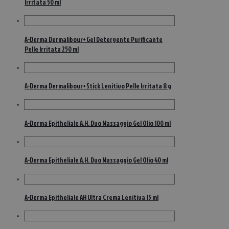
Irritata 50 ml
A-Derma Dermalibour+ Gel Detergente Purificante
Pelle Irritata 250 ml
A-Derma Dermalibour+ Stick Lenitivo Pelle Irritata 8 g
A-Derma Epitheliale A.H. Duo Massaggio Gel Olio 100 ml
A-Derma Epitheliale A.H. Duo Massaggio Gel Olio 40 ml
A-Derma Epitheliale AH Ultra Crema Lenitiva 15 ml