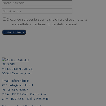
Cliccando su questa spunta si dichiara di aver letto la
Privacy
Policy
e accettato il trattamento dei dati personali
DIBIX SRL
Via Ippolito Nievo, 23,
56021 Cascina (Pisa)
Email: info@dibix.it
PEC: info@pec.dibix.it
P.I.: 01539220507
R.E.A.: 135317 Cam. Comm. Pisa
C.I.V.: 10.200 € – S.d.I.: M5UXCR1