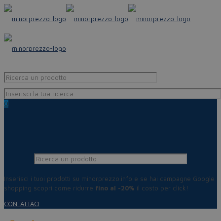
0
Inserisci i tuoi prodotti su minorprezzo.info e se hai campagne Google
shopping scopri come ridurre
fino al -20%
il costo per click!
CONTATTACI