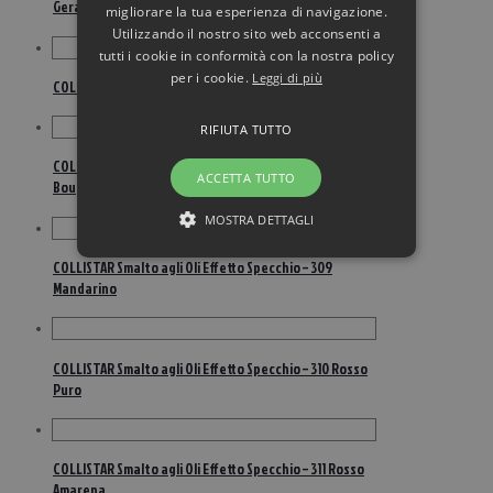
Geranio
migliorare la tua esperienza di navigazione.
Utilizzando il nostro sito web acconsenti a
tutti i cookie in conformità con la nostra policy
per i cookie.
Leggi di più
COLLISTAR Smalto agli Oli Effetto Specchio – 307 Fucsia
RIFIUTA TUTTO
COLLISTAR Smalto agli Oli Effetto Specchio – 308 Rosa
ACCETTA TUTTO
Bouganville
MOSTRA DETTAGLI
COLLISTAR Smalto agli Oli Effetto Specchio – 309
Mandarino
COLLISTAR Smalto agli Oli Effetto Specchio – 310 Rosso
Puro
COLLISTAR Smalto agli Oli Effetto Specchio – 311 Rosso
Amarena