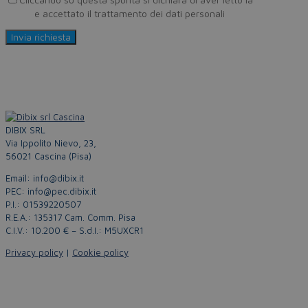
Policy
e accettato il trattamento dei dati personali
DIBIX SRL
Via Ippolito Nievo, 23,
56021 Cascina (Pisa)
Email: info@dibix.it
PEC: info@pec.dibix.it
P.I.: 01539220507
R.E.A.: 135317 Cam. Comm. Pisa
C.I.V.: 10.200 € – S.d.I.: M5UXCR1
Privacy policy
|
Cookie policy