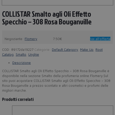
COLLISTAR Smalto agli Oli Effetto
Specchio – 308 Rosa Bouganville
Negoziante:
Flomery
7.50€
Vai all'offerta
COD:
89172da19227
Categorie:
Default Category
,
Make Up
,
Root
Catalog
,
Smalto
,
Unghie
Descrizione
COLLISTAR Smalto agli Oli Effetto Specchio – 308 Rosa Bouganville è
disponibile nella sezione Smalto della profumeria online Flomery.Sul
sito puoi acquistare COLLISTAR Smalto agli Oli Effetto Specchio – 308
Rosa Bouganville a prezzo scontato e altri cosmetici e profumi delle
migliori marche.
Prodotti correlati