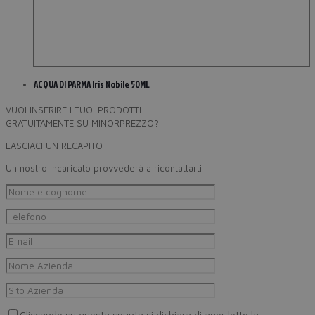
ACQUA DI PARMA Iris Nobile 50ML
VUOI INSERIRE I TUOI PRODOTTI
GRATUITAMENTE SU MINORPREZZO?
LASCIACI UN RECAPITO
Un nostro incaricato provvederà a ricontattarti
Cliccando su questa spunta si dichiara di aver letto la
Privacy