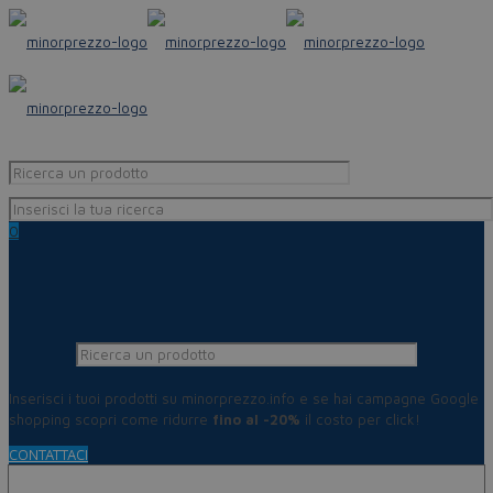
0
Inserisci i tuoi prodotti su minorprezzo.info e se hai campagne Google
shopping scopri come ridurre
fino al -20%
il costo per click!
CONTATTACI