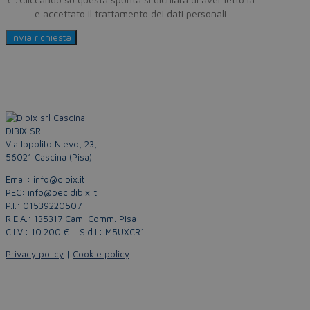
Policy
e accettato il trattamento dei dati personali
DIBIX SRL
Via Ippolito Nievo, 23,
56021 Cascina (Pisa)
Email: info@dibix.it
PEC: info@pec.dibix.it
P.I.: 01539220507
R.E.A.: 135317 Cam. Comm. Pisa
C.I.V.: 10.200 € – S.d.I.: M5UXCR1
Privacy policy
|
Cookie policy