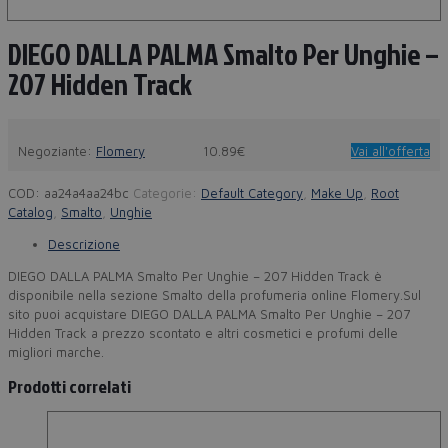
DIEGO DALLA PALMA Smalto Per Unghie –
207 Hidden Track
Negoziante:
Flomery
10.89€
Vai all'offerta
COD:
aa24a4aa24bc
Categorie:
Default Category
,
Make Up
,
Root
Catalog
,
Smalto
,
Unghie
Descrizione
DIEGO DALLA PALMA Smalto Per Unghie – 207 Hidden Track è
disponibile nella sezione Smalto della profumeria online Flomery.Sul
sito puoi acquistare DIEGO DALLA PALMA Smalto Per Unghie – 207
Hidden Track a prezzo scontato e altri cosmetici e profumi delle
migliori marche.
Prodotti correlati