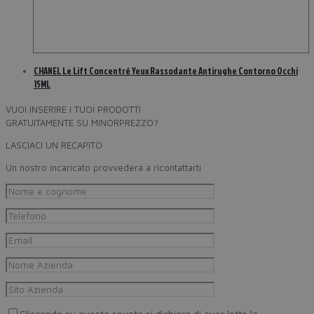
CHANEL Le Lift Concentré Yeux Rassodante Antirughe Contorno Occhi
15ML
VUOI INSERIRE I TUOI PRODOTTI
GRATUITAMENTE SU MINORPREZZO?
LASCIACI UN RECAPITO
Un nostro incaricato provvederà a ricontattarti
Cliccando su questa spunta si dichiara di aver letto la
Privacy