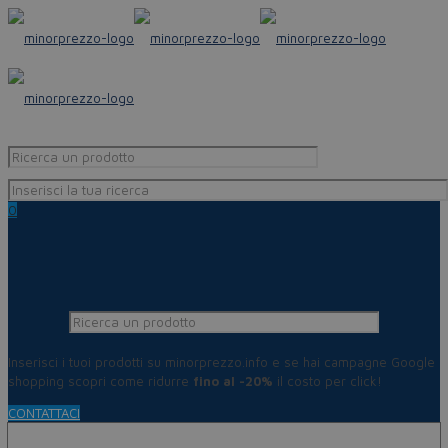
0
Inserisci i tuoi prodotti su minorprezzo.info e se hai campagne Google
shopping scopri come ridurre
fino al -20%
il costo per click!
CONTATTACI