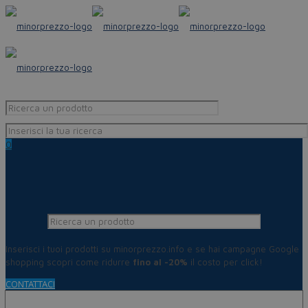
0
Inserisci i tuoi prodotti su minorprezzo.info e se hai campagne Google
shopping scopri come ridurre
fino al -20%
il costo per click!
CONTATTACI