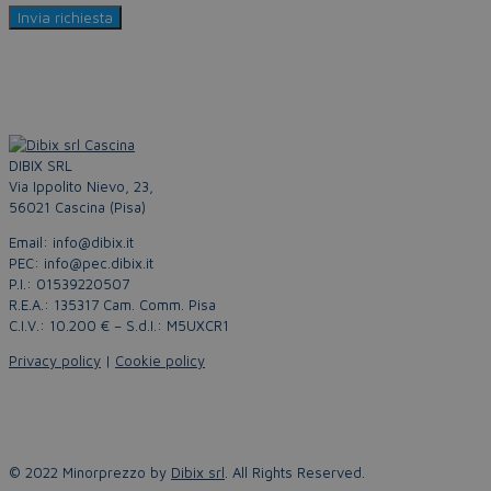
DIBIX SRL
Via Ippolito Nievo, 23,
56021 Cascina (Pisa)
Email: info@dibix.it
PEC: info@pec.dibix.it
P.I.: 01539220507
R.E.A.: 135317 Cam. Comm. Pisa
C.I.V.: 10.200 € – S.d.I.: M5UXCR1
Privacy policy
|
Cookie policy
© 2022 Minorprezzo by
Dibix srl
. All Rights Reserved.