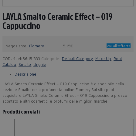
LAYLA Smalto Ceramic Effect – 019
Cappuccino
Negoziante:
Flomery
5.15€
Vai all'offerta
COD:
4aeb56d5f333
Categorie:
Default Category
,
Make Up
,
Root
Catalog
,
Smalto
,
Unghie
Descrizione
LAYLA Smalto Ceramic Effect – 019 Cappuccino è disponibile nella
sezione Smalto della profumeria online Flomery.Sul sito puoi
acquistare LAYLA Smalto Ceramic Effect – 019 Cappuccino a prezzo
scontato e altri cosmetici e profumi delle migliori marche.
Prodotti correlati