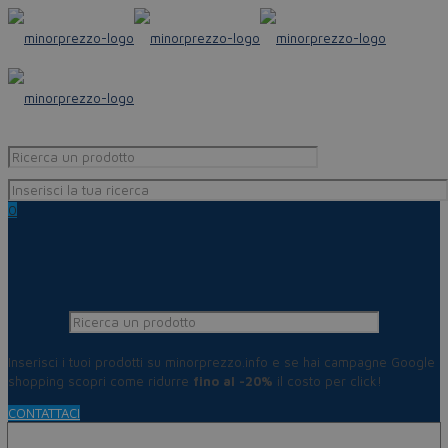
0
Inserisci i tuoi prodotti su minorprezzo.info e se hai campagne Google
shopping scopri come ridurre
fino al -20%
il costo per click!
CONTATTACI