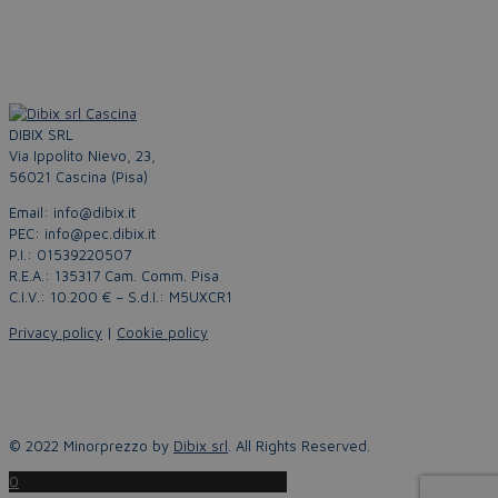
DIBIX SRL
Via Ippolito Nievo, 23,
56021 Cascina (Pisa)
Email: info@dibix.it
PEC: info@pec.dibix.it
P.I.: 01539220507
R.E.A.: 135317 Cam. Comm. Pisa
C.I.V.: 10.200 € – S.d.I.: M5UXCR1
Privacy policy
|
Cookie policy
© 2022 Minorprezzo by
Dibix srl
. All Rights Reserved.
0