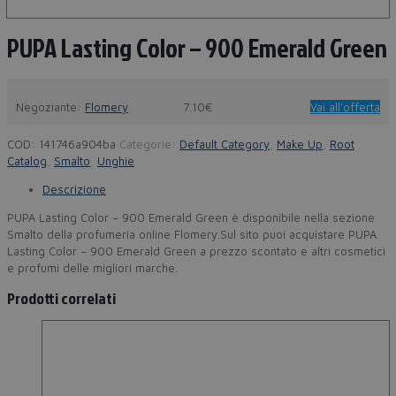
PUPA Lasting Color – 900 Emerald Green
Negoziante:
Flomery
7.10€
Vai all'offerta
COD:
141746a904ba
Categorie:
Default Category
,
Make Up
,
Root
Catalog
,
Smalto
,
Unghie
Descrizione
PUPA Lasting Color – 900 Emerald Green è disponibile nella sezione
Smalto della profumeria online Flomery.Sul sito puoi acquistare PUPA
Lasting Color – 900 Emerald Green a prezzo scontato e altri cosmetici
e profumi delle migliori marche.
Prodotti correlati