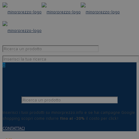
0
Inserisci i tuoi prodotti su minorprezzo.info e se hai campagne Google
shopping scopri come ridurre
fino al -20%
il costo per click!
CONTATTACI