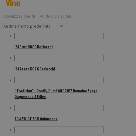
Vino
Visualizzazione di 1-48 di 672 risultati
’61 Brut DOCG Berlucchi
’61 Satèn DOCG Berlucchi
“Tradition” – Pouilly Fumé AOC 2017 Domaine Serge
Dagueneau & Filles
50 & 50 IGT 2012 Avignonesi