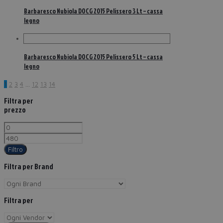
Barbaresco Nubiola DOCG 2015 Pelissero 3 Lt – cassa
legno
Barbaresco Nubiola DOCG 2015 Pelissero 5 Lt – cassa
legno
1
2
3
4
…
12
13
14
Filtra per
prezzo
Filtro
Filtra per Brand
Filtra per