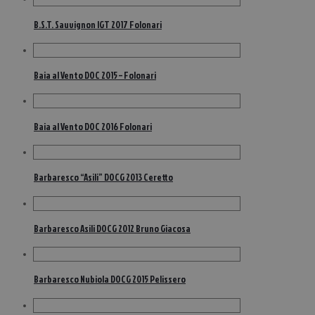
B.S.T. Sauvignon IGT 2017 Folonari
Baia al Vento DOC 2015 – Folonari
Baia al Vento DOC 2016 Folonari
Barbaresco “Asili” DOCG 2013 Ceretto
Barbaresco Asili DOCG 2012 Bruno Giacosa
Barbaresco Nubiola DOCG 2015 Pelissero