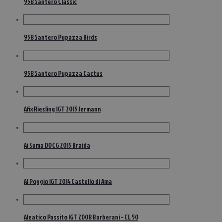
958 Santero Classic
958 Santero Pupazza Birds
958 Santero Pupazza Cactus
Afix Riesling IGT 2015 Jermann
Ai Suma DOCG 2015 Braida
Al Poggio IGT 2014 Castello di Ama
Aleatico Passito IGT 2008 Barberani – CL 50