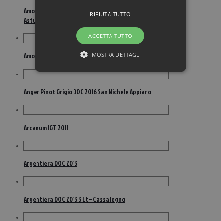
Amour de Deutz Brut Millesimè 2007 Champagne AOC
RIFIUTA TUTTO
Astucciato
ACCETTA TUTTO
MOSTRA DETTAGLI
Amour de Deutz Rosé Millésimé 2007 AOC Astucciato
Anger Pinot Grigio DOC 2016 San Michele Appiano
Arcanum IGT 2011
Argentiera DOC 2013
Argentiera DOC 2013 3 Lt – Cassa legno