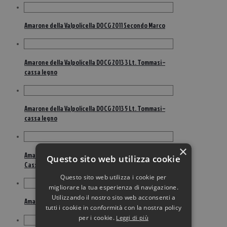
Amarone della Valpolicella DOCG 2011 Secondo Marco
Amarone della Valpolicella DOCG 2013 3 Lt. Tommasi –
cassa legno
Amarone della Valpolicella DOCG 2013 5 Lt. Tommasi –
cassa legno
×
Amarone della Valpolicella DOCG 2013 MG Tommasi –
Questo sito web utilizza cookie
Cassa legno
Questo sito web utilizza i cookie per
migliorare la tua esperienza di navigazione.
Utilizzando il nostro sito web acconsenti a
Amarone della Valpolicella DOCG 2013 Tommasi
tutti i cookie in conformità con la nostra policy
per i cookie.
Leggi di più