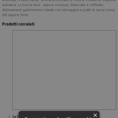
selvatica. La bocca dice: sapore corposo, bilanciato e raffinato.
Abbinamenti gastronomici Ideale con selvaggina e piatti di carne rossa
dal sapore forte.
Prodotti correlati
×
Le Sabbie dell’Etna Bianco DOC 2016 Firriato