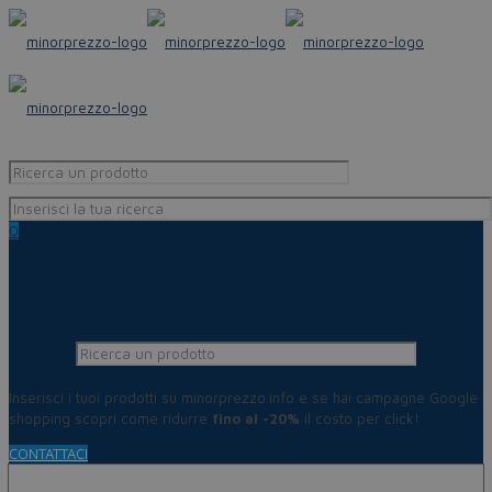
0
Inserisci i tuoi prodotti su minorprezzo.info e se hai campagne Google
shopping scopri come ridurre
fino al -20%
il costo per click!
CONTATTACI