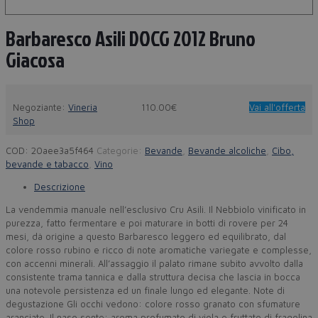
Barbaresco Asili DOCG 2012 Bruno
Giacosa
Negoziante:
Vineria
110.00€
Vai all'offerta
Shop
COD:
20aee3a5f464
Categorie:
Bevande
,
Bevande alcoliche
,
Cibo,
bevande e tabacco
,
Vino
Descrizione
La vendemmia manuale nell’esclusivo Cru Asili. Il Nebbiolo vinificato in
purezza, fatto fermentare e poi maturare in botti di rovere per 24
mesi, dà origine a questo Barbaresco leggero ed equilibrato, dal
colore rosso rubino e ricco di note aromatiche variegate e complesse,
con accenni minerali. All’assaggio il palato rimane subito avvolto dalla
consistente trama tannica e dalla struttura decisa che lascia in bocca
una notevole persistenza ed un finale lungo ed elegante. Note di
degustazione Gli occhi vedono: colore rosso granato con sfumature
aranciate. Il naso sente: aroma profumato di viola e fruttato di fragolina